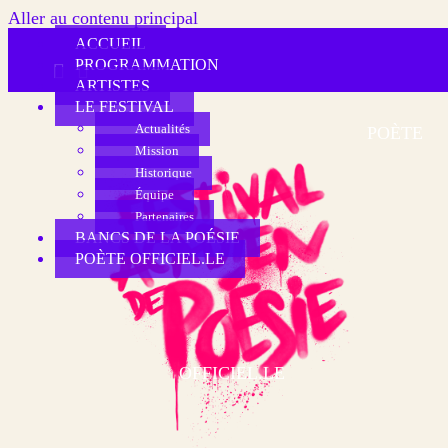
Aller au contenu principal
ACCUEIL
PROGRAMMATION
ARTISTES
LE FESTIVAL
Actualités
POÈTE
Mission
Historique
Équipe
Partenaires
BANCS DE LA POÉSIE
POÈTE OFFICIEL.LE
OFFICIEL.LE