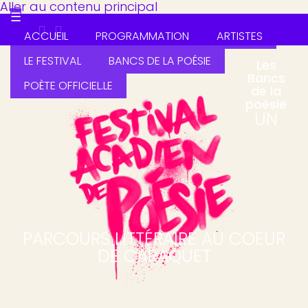
Aller au contenu principal
☰
ACCUEIL
PROGRAMMATION
ARTISTES
LE FESTIVAL
BANCS DE LA POÉSIE
Les
Bancs
POÈTE OFFICIEL.LE
de la
poésie
UN
PARCOURS LITTÉRAIRE AU COEUR
DE CARAQUET